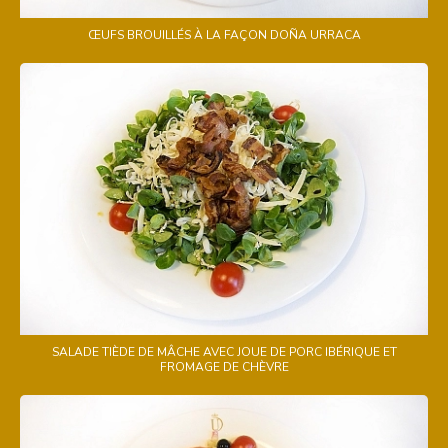
ŒUFS BROUILLÉS À LA FAÇON DOÑA URRACA
SALADE TIÈDE DE MÂCHE AVEC JOUE DE PORC IBÉRIQUE ET
FROMAGE DE CHÈVRE