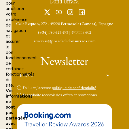
pour
améliorer
votre
expérience
Calle Requejo, 272 - 49220 Fermoselle (Zamora), Espagne
de
navigation
(+34) 980 613 473
|
679 995 602
et
reservas@posadadedonaurraca.com
assurer
le
bon
Newsletter
fonctionnement
de
certaines
fonctionnalités
EMAIL
du
site.
J’ai lu et j’accepte
politique de confidentialité
Vos
Je souhaite recevoir des offres et promotions
informations
ne
sont
pas
partagées
avec
des