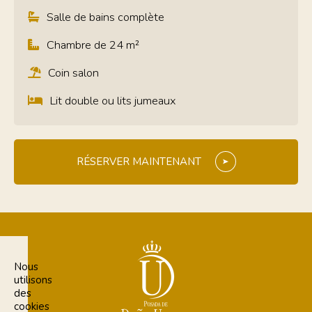
Salle de bains complète
Chambre de 24 m²
Coin salon
Lit double ou lits jumeaux
RÉSERVER MAINTENANT
Nous
utilisons
des
cookies