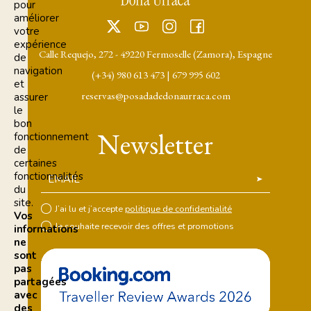
pour
améliorer
votre
expérience
Calle Requejo, 272 - 49220 Fermoselle (Zamora), Espagne
de
navigation
(+34) 980 613 473
|
679 995 602
et
reservas@posadadedonaurraca.com
assurer
le
bon
Newsletter
fonctionnement
de
certaines
fonctionnalités
EMAIL
du
site.
J’ai lu et j’accepte
politique de confidentialité
Vos
Je souhaite recevoir des offres et promotions
informations
ne
sont
pas
partagées
avec
des