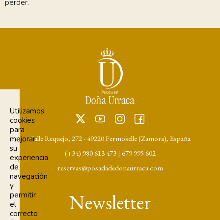
perder.
Utilizamos
cookies
para
Calle Requejo, 272 - 49220 Fermoselle (Zamora), España
mejorar
su
(+34) 980 613 473
|
679 995 602
experiencia
de
reservas@posadadedonaurraca.com
navegación
y
Newsletter
permitir
el
correcto