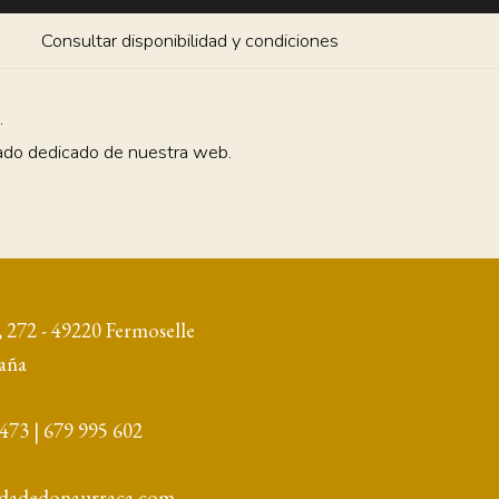
Consultar disponibilidad y condiciones
.
tado dedicado de nuestra web.
 272 - 49220 Fermoselle
aña
 473
|
679 995 602
adadedonaurraca.com